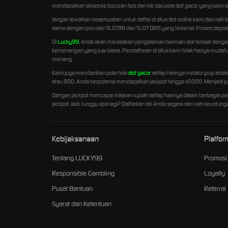
mendapatkan akses ke bocoran tips dan trik dari pola slot gacor yang kami 
Jangan lewatkan kesempatan untuk daftar di situs slot online kami dan ra
sama dengan provider SLOT88 dan SLOT QRIS yang terkenal. Proses deposit
Di
Lucky99
, Anda akan merasakan pengalaman bermain slot terbaik dengan
kemenangan yang luar biasa. Pendaftaran di situs kami tidak hanya mudah
menang.
Kami juga memberikan pola hoki
slot gacor
setiap harinya melalui grup eksk
atau 800, Anda berpotensi mendapatkan jackpot hingga x5000. Menjadi j
Dengan jackpot mencapai miliaran rupiah setiap harinya dalam berbagai 
jackpot. Jadi, tunggu apa lagi? Daftarkan diri Anda segera dan raih keuntunga
Kebijaksanaan
Platfor
Tentang LUCKY99
Promosi
Responsible Gambling
Loyalty
Pusat Bantuan
Referral
Syarat dan Ketentuan