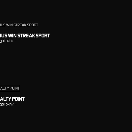
US WIN STREAK SPORT
gal akhir:
-
ALTY POINT
gal akhir:
-