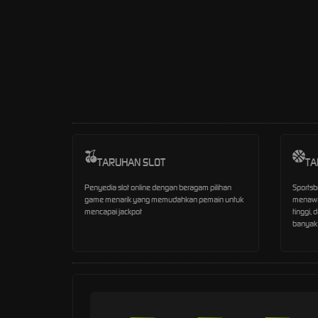
TARUHAN SLOT
TA
Penyedia slot online dengan beragam pilihan
Sportsb
game menarik yang memudahkan pemain untuk
menawar
mencapai jackpot
tinggi,
banyak 