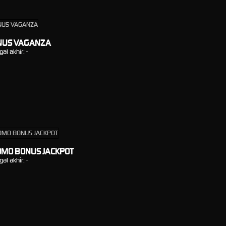
NUS VAGANZA
gal akhir:
-
MO BONUS JACKPOT
gal akhir:
-