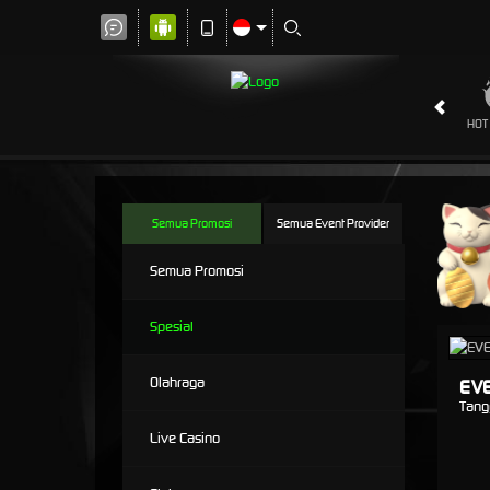
HOT
Semua Promosi
Semua Event Provider
Semua Promosi
Spesial
Olahraga
EVE
Tang
Live Casino