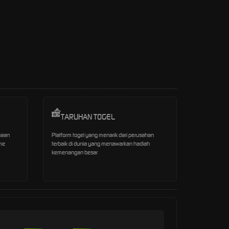
TARUHAN TOGEL
haan
Platform togel yang menarik dari perusahan
ame
terbaik di dunia yang menawarkan hadiah
kemenangan besar