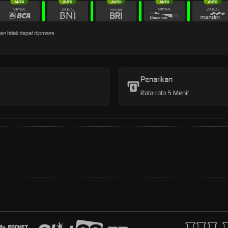
an tidak dapat diproses
Penarikan
Rata-rata 5 Menit