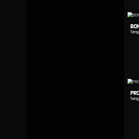
BO
Tang
PRO
Tang