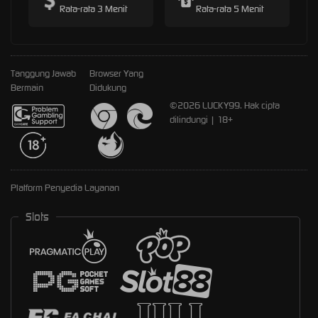
Rata-rata 3 Menit
Rata-rata 5 Menit
Tanggung Jawab
Browser Yang
Bermain
Didukung
©2026 LUCKY99. Hak cipta
dilindungi | 18+
Platform Penyedia Layanan
Slots