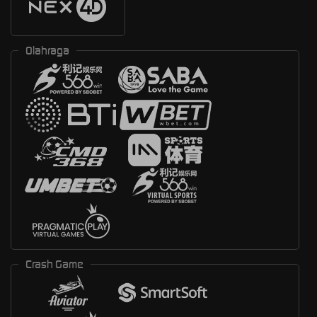
Olahraga
Crash Game