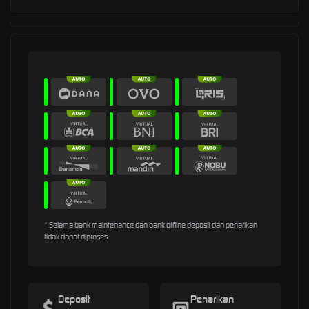
* Selama bank maintenance dan bank offline deposit dan penarikan
tidak dapat diproses
Deposit
Penarikan