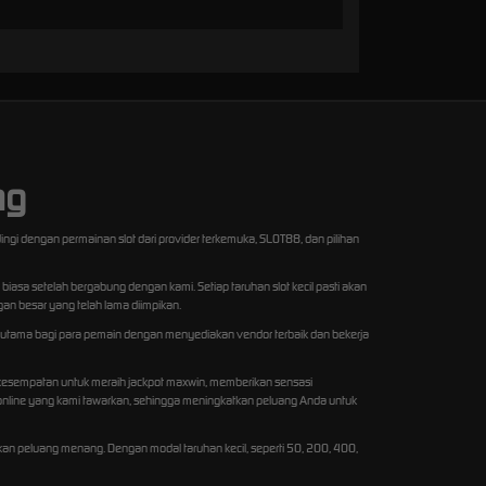
ng
ngi dengan permainan slot dari provider terkemuka, SLOT88, dan pilihan
r biasa setelah bergabung dengan kami. Setiap taruhan slot kecil pasti akan
gan besar yang telah lama diimpikan.
han utama bagi para pemain dengan menyediakan vendor terbaik dan bekerja
erkesempatan untuk meraih jackpot maxwin, memberikan sensasi
 online yang kami tawarkan, sehingga meningkatkan peluang Anda untuk
tkan peluang menang. Dengan modal taruhan kecil, seperti 50, 200, 400,