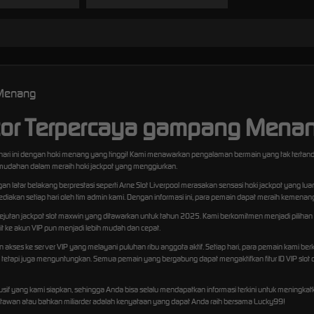
 Menang
acor Terpercaya gampang Mena
 hari ini dengan hoki menang yang tinggi! Kami menawarkan pengalaman bermain yang tak tertandi
 kemudahan dalam meraih hoki jackpot yang menggiurkan.
engan latar belakang berprestasi seperti Arne Slot Liverpool merasakan sensasi hoki jackpot yang lua
sediakan setiap hari oleh tim admin kami. Dengan informasi ini, para pemain dapat meraih kemenan
ih kejutan jackpot slot maxwin yang ditawarkan untuk tahun 2025. Kami berkomitmen menjadi pili
 ke akun VIP pun menjadi lebih mudah dan cepat.
 akses ke server VIP yang melayani puluhan ribu anggota aktif. Setiap hari, para pemain kami b
, tetapi juga menguntungkan. Semua pemain yang bergabung dapat mengaktifkan fitur ID VIP slot
lusif yang kami siapkan, sehingga Anda bisa selalu mendapatkan informasi terkini untuk meningka
utawan atau bahkan miliarder adalah kenyataan yang dapat Anda raih bersama Lucky99!