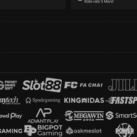
Rata-rata 5 Menit