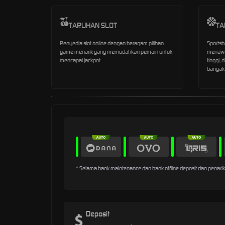
TARUHAN SLOT
TA
Penyedia slot online dengan beragam pilihan
Sportsb
game menarik yang memudahkan pemain untuk
menawar
mencapai jackpot
tinggi,
banyak 
* Selama bank maintenance dan bank offline deposit dan penarik
Deposit