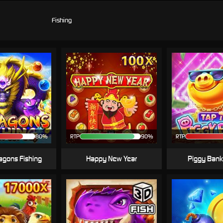
Fishing
80%
RTP
90%
RTP
agons Fishing
Happy New Year
Piggy Bank