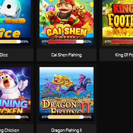
89%
RTP
80%
RTP
Dice
Cai Shen Fishing
King Of Fo
86%
RTP
89%
ng Chicken
Dragon Fishing II