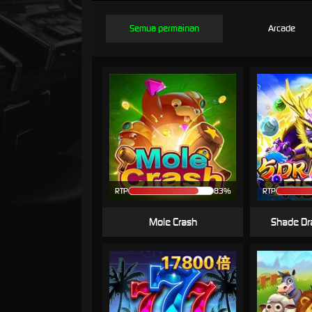
Semua permainan
Arcade
RTP
83%
RTP
Mole Crash
Shade Dr