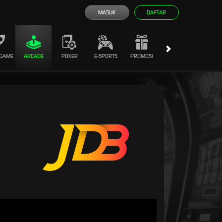
MASUK
DAFTAR
 GAME
ARCADE
POKER
E-SPORTS
PROMOSI