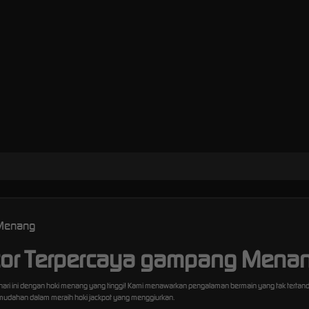
 Menang
acor Terpercaya gampang Mena
 hari ini dengan hoki menang yang tinggi! Kami menawarkan pengalaman bermain yang tak tertandi
 kemudahan dalam meraih hoki jackpot yang menggiurkan.