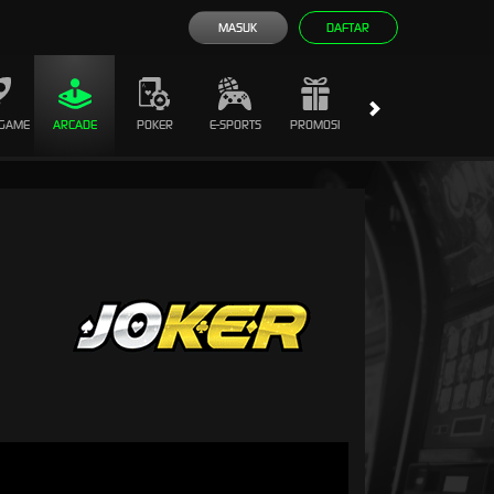
MASUK
DAFTAR
 GAME
ARCADE
POKER
E-SPORTS
PROMOSI