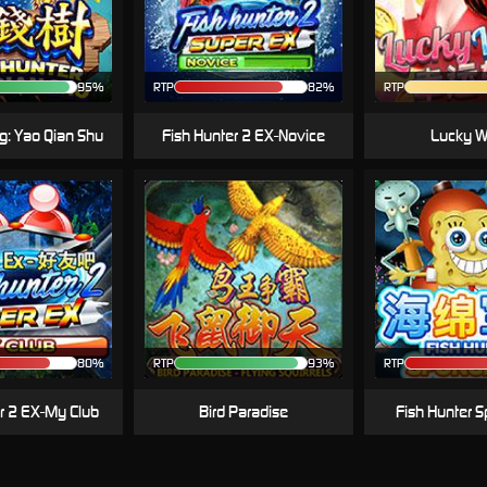
95%
RTP
82%
RTP
g: Yao Qian Shu
Fish Hunter 2 EX-Novice
Lucky W
80%
RTP
93%
RTP
r 2 EX-My Club
Bird Paradise
Fish Hunter 