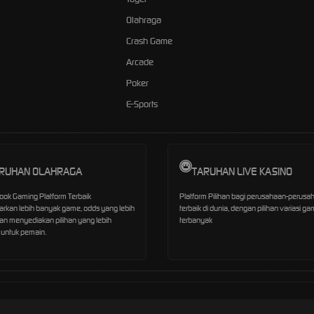
Olahraga
Crash Game
Arcade
Poker
E-Sports
RUHAN OLAHRAGA
TARUHAN LIVE KASINO
ook Gaming Platform Terbaik
Platform Pilihan bagi perusahaan-perusa
kan lebih banyak game, odds yang lebih
terbaik di dunia, dengan pilihan variasi g
 dan menyediakan pilihan yang lebih
terbanyak
untuk pemain.