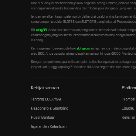
Hoki di dunia judi slot tidak hanya milik segelintir orang. Bahkan, pemain d
mendapatkan akses ke bocoran tips dan trik dari pola slot gacor yang kami 
Jangan lewatkan kesempatan untuk daftar di situs slot online kami dan ra
sama dengan provider SLOT88 dan SLOT QRIS yang terkenal. Proses deposit
Di
Lucky99
, Anda akan merasakan pengalaman bermain slot terbaik dengan
kemenangan yang luar biasa. Pendaftaran di situs kami tidak hanya mudah
menang.
Kami juga memberikan pola hoki
slot gacor
setiap harinya melalui grup eksk
atau 800, Anda berpotensi mendapatkan jackpot hingga x5000. Menjadi j
Dengan jackpot mencapai miliaran rupiah setiap harinya dalam berbagai 
jackpot. Jadi, tunggu apa lagi? Daftarkan diri Anda segera dan raih keuntunga
Kebijaksanaan
Platfor
Tentang LUCKY99
Promosi
Responsible Gambling
Loyalty
Pusat Bantuan
Referral
Syarat dan Ketentuan