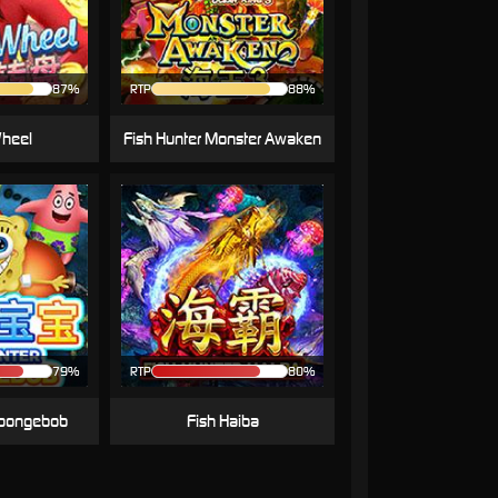
87%
RTP
88%
heel
Fish Hunter Monster Awaken
79%
RTP
80%
Spongebob
Fish Haiba