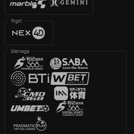
Togel
Olahraga