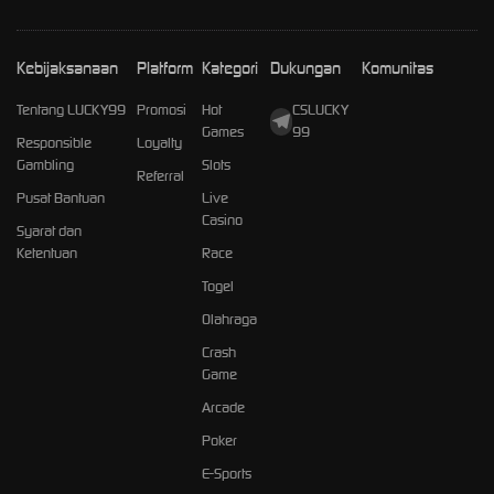
Kebijaksanaan
Platform
Kategori
Dukungan
Komunitas
Tentang LUCKY99
Promosi
Hot
CSLUCKY
Games
99
Responsible
Loyalty
Gambling
Slots
Referral
Pusat Bantuan
Live
Casino
Syarat dan
Ketentuan
Race
Togel
Olahraga
Crash
Game
Arcade
Poker
E-Sports