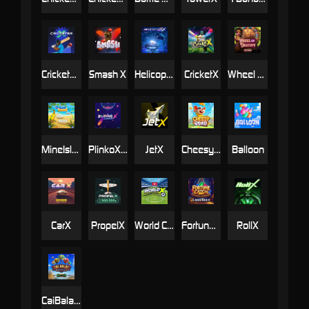
CricketerX
Smash X
HelicopterX
CricketX
Wheel Of Destiny
MineIsland
PlinkoXClassic
JetX
Cheesy Road
Balloon
CarX
PropelX
World Champion X
Fortune Catch
RollX
CaiBalaoCappadocia