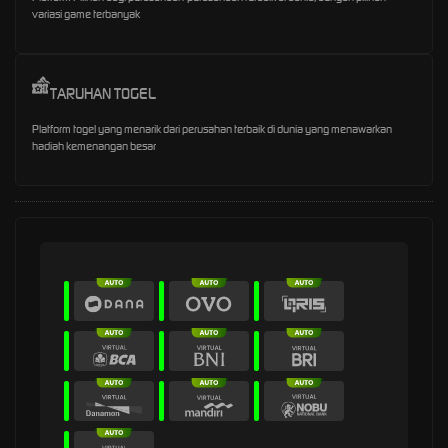
variasi game terbanyak
TARUHAN TOGEL
Platform togel yang menarik dari perusahan terbaik di dunia yang menawarkan
hadiah kemenangan besar