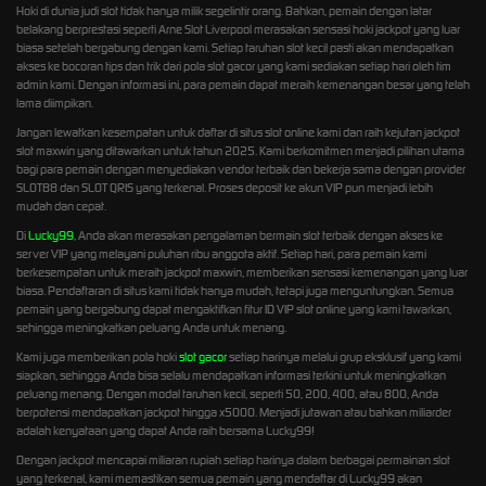
Hoki di dunia judi slot tidak hanya milik segelintir orang. Bahkan, pemain dengan latar
belakang berprestasi seperti Arne Slot Liverpool merasakan sensasi hoki jackpot yang luar
biasa setelah bergabung dengan kami. Setiap taruhan slot kecil pasti akan mendapatkan
akses ke bocoran tips dan trik dari pola slot gacor yang kami sediakan setiap hari oleh tim
admin kami. Dengan informasi ini, para pemain dapat meraih kemenangan besar yang telah
lama diimpikan.
Jangan lewatkan kesempatan untuk daftar di situs slot online kami dan raih kejutan jackpot
slot maxwin yang ditawarkan untuk tahun 2025. Kami berkomitmen menjadi pilihan utama
bagi para pemain dengan menyediakan vendor terbaik dan bekerja sama dengan provider
SLOT88 dan SLOT QRIS yang terkenal. Proses deposit ke akun VIP pun menjadi lebih
mudah dan cepat.
Di
Lucky99
, Anda akan merasakan pengalaman bermain slot terbaik dengan akses ke
server VIP yang melayani puluhan ribu anggota aktif. Setiap hari, para pemain kami
berkesempatan untuk meraih jackpot maxwin, memberikan sensasi kemenangan yang luar
biasa. Pendaftaran di situs kami tidak hanya mudah, tetapi juga menguntungkan. Semua
pemain yang bergabung dapat mengaktifkan fitur ID VIP slot online yang kami tawarkan,
sehingga meningkatkan peluang Anda untuk menang.
Kami juga memberikan pola hoki
slot gacor
setiap harinya melalui grup eksklusif yang kami
siapkan, sehingga Anda bisa selalu mendapatkan informasi terkini untuk meningkatkan
peluang menang. Dengan modal taruhan kecil, seperti 50, 200, 400, atau 800, Anda
berpotensi mendapatkan jackpot hingga x5000. Menjadi jutawan atau bahkan miliarder
adalah kenyataan yang dapat Anda raih bersama Lucky99!
Dengan jackpot mencapai miliaran rupiah setiap harinya dalam berbagai permainan slot
yang terkenal, kami memastikan semua pemain yang mendaftar di Lucky99 akan