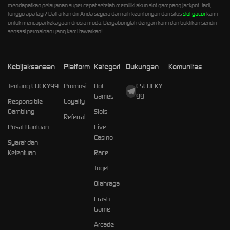
mendapatkan pelayanan super cepat setelah memiliki akun slot gampang jackpot. Jadi,
tunggu apa lagi? Daftarkan diri Anda segera dan raih keuntungan dari situs
slot gacor
kami
untuk mencapai kekayaan di usia muda. Bergabunglah dengan kami dan buktikan sendiri
sensasi permainan yang kami tawarkan!
Kebijaksanaan
Platform
Kategori
Dukungan
Komunitas
Tentang LUCKY99
Promosi
Hot
CSLUCKY
Games
99
Responsible
Loyalty
Gambling
Slots
Referral
Pusat Bantuan
Live
Casino
Syarat dan
Ketentuan
Race
Togel
Olahraga
Crash
Game
Arcade