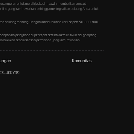
erkesempatan untuk meraih jackpot maxwin, memberikan sensasi
 online yang kami tawarkan, sehingga meningkatkan peluang Anda untuk
tkan peluang menang. Dengan modal taruhan kecil, seperti 50, 200, 400,
ndapatkan pelayanan super cepat setelah memiliki akun slot gampang
 buktikan sendiri sensasi permainan yang kami tawarkan!
ungan
Komunitas
CSLUCKY99