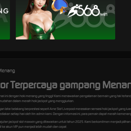
 Menang
acor Terpercaya gampang Mena
 hari ini dengan hoki menang yang tinggi! Kami menawarkan pengalaman bermain yang tak tertandi
 kemudahan dalam meraih hoki jackpot yang menggiurkan.
engan latar belakang berprestasi seperti Arne Slot Liverpool merasakan sensasi hoki jackpot yang lua
sediakan setiap hari oleh tim admin kami. Dengan informasi ini, para pemain dapat meraih kemenan
ih kejutan jackpot slot maxwin yang ditawarkan untuk tahun 2025. Kami berkomitmen menjadi pili
 ke akun VIP pun menjadi lebih mudah dan cepat.