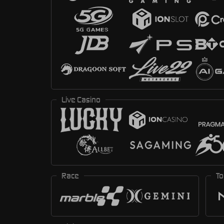
Live Casino
Race
To