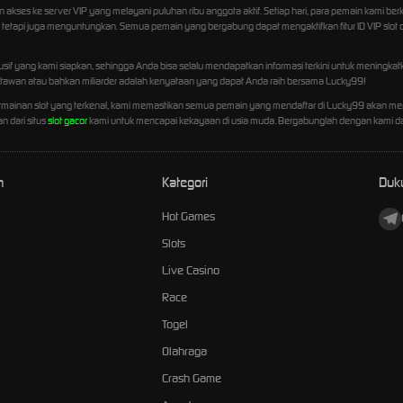
 akses ke server VIP yang melayani puluhan ribu anggota aktif. Setiap hari, para pemain kami b
, tetapi juga menguntungkan. Semua pemain yang bergabung dapat mengaktifkan fitur ID VIP slot
lusif yang kami siapkan, sehingga Anda bisa selalu mendapatkan informasi terkini untuk meningka
utawan atau bahkan miliarder adalah kenyataan yang dapat Anda raih bersama Lucky99!
permainan slot yang terkenal, kami memastikan semua pemain yang mendaftar di Lucky99 akan me
n dari situs
slot gacor
kami untuk mencapai kekayaan di usia muda. Bergabunglah dengan kami dan
m
Kategori
Duk
Hot Games
Slots
Live Casino
Race
Togel
Olahraga
Crash Game