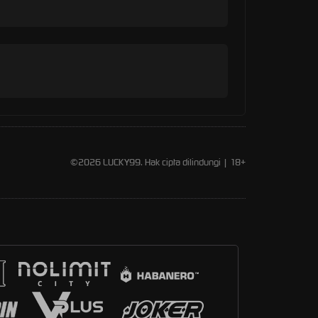
©2026 LUCKY99. Hak cipta dilindungi | 18+