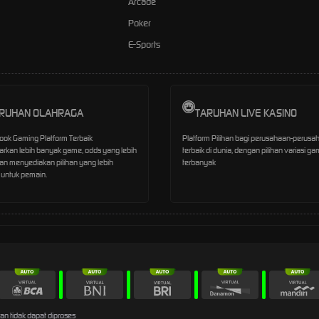
Arcade
Poker
E-Sports
RUHAN OLAHRAGA
TARUHAN LIVE KASINO
ook Gaming Platform Terbaik
Platform Pilihan bagi perusahaan-perusa
kan lebih banyak game, odds yang lebih
terbaik di dunia, dengan pilihan variasi g
 dan menyediakan pilihan yang lebih
terbanyak
untuk pemain.
an tidak dapat diproses