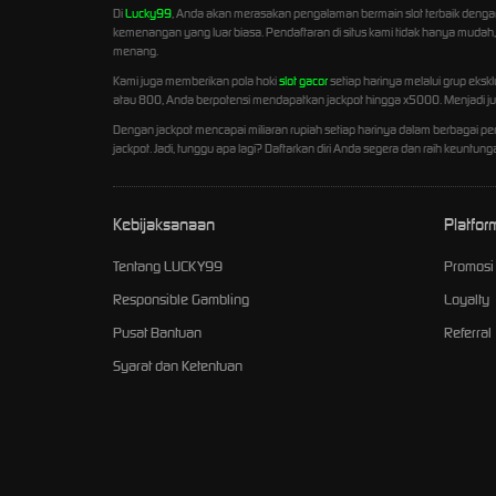
Di
Lucky99
, Anda akan merasakan pengalaman bermain slot terbaik dengan
kemenangan yang luar biasa. Pendaftaran di situs kami tidak hanya mudah
menang.
Kami juga memberikan pola hoki
slot gacor
setiap harinya melalui grup eksk
atau 800, Anda berpotensi mendapatkan jackpot hingga x5000. Menjadi j
Dengan jackpot mencapai miliaran rupiah setiap harinya dalam berbagai 
jackpot. Jadi, tunggu apa lagi? Daftarkan diri Anda segera dan raih keuntunga
Kebijaksanaan
Platfor
Tentang LUCKY99
Promosi
Responsible Gambling
Loyalty
Pusat Bantuan
Referral
Syarat dan Ketentuan