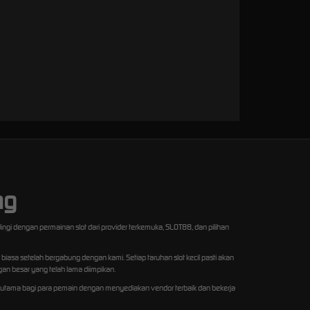
ng
ngi dengan permainan slot dari provider terkemuka, SLOT88, dan pilihan
r biasa setelah bergabung dengan kami. Setiap taruhan slot kecil pasti akan
gan besar yang telah lama diimpikan.
han utama bagi para pemain dengan menyediakan vendor terbaik dan bekerja