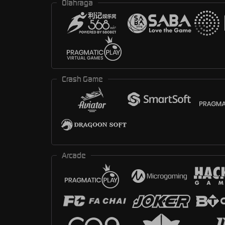
Olahraga
Crash Game
Arcade