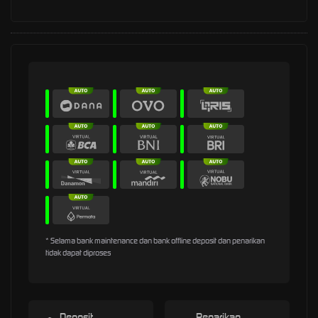
* Selama bank maintenance dan bank offline deposit dan penarikan
tidak dapat diproses
Deposit
Penarikan