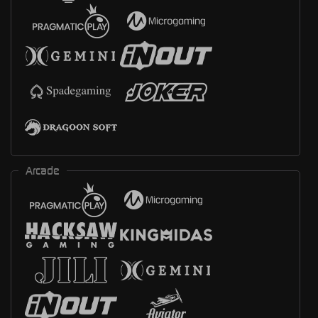
Arcade