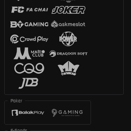
Poker
E-Sports