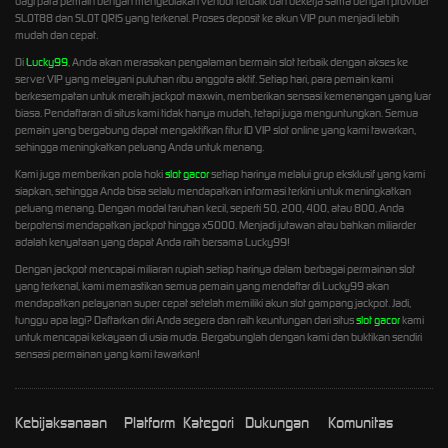
bagi para pemain dengan menyediakan vendor terbaik dan bekerja sama dengan provider
SLOT88 dan SLOT QRIS yang terkenal. Proses deposit ke akun VIP pun menjadi lebih
mudah dan cepat.
Di
Lucky99
, Anda akan merasakan pengalaman bermain slot terbaik dengan akses ke
server VIP yang melayani puluhan ribu anggota aktif. Setiap hari, para pemain kami
berkesempatan untuk meraih jackpot maxwin, memberikan sensasi kemenangan yang luar
biasa. Pendaftaran di situs kami tidak hanya mudah, tetapi juga menguntungkan. Semua
pemain yang bergabung dapat mengaktifkan fitur ID VIP slot online yang kami tawarkan,
sehingga meningkatkan peluang Anda untuk menang.
Kami juga memberikan pola hoki
slot gacor
setiap harinya melalui grup eksklusif yang kami
siapkan, sehingga Anda bisa selalu mendapatkan informasi terkini untuk meningkatkan
peluang menang. Dengan modal taruhan kecil, seperti 50, 200, 400, atau 800, Anda
berpotensi mendapatkan jackpot hingga x5000. Menjadi jutawan atau bahkan miliarder
adalah kenyataan yang dapat Anda raih bersama Lucky99!
Dengan jackpot mencapai miliaran rupiah setiap harinya dalam berbagai permainan slot
yang terkenal, kami memastikan semua pemain yang mendaftar di Lucky99 akan
mendapatkan pelayanan super cepat setelah memiliki akun slot gampang jackpot. Jadi,
tunggu apa lagi? Daftarkan diri Anda segera dan raih keuntungan dari situs
slot gacor
kami
untuk mencapai kekayaan di usia muda. Bergabunglah dengan kami dan buktikan sendiri
sensasi permainan yang kami tawarkan!
Kebijaksanaan
Platform
Kategori
Dukungan
Komunitas