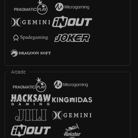
Arcade