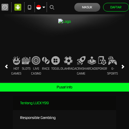
MASUK
DAFTAR
HOT
SLOTS
LIVE
RACE
TOGEL
OLAHRAGA
CRASH
ARCADE
POKER
E-
PROMO
GAMES
CASINO
GAME
SPORTS
Pusat Info
Tentang LUCKY99
Responsible Gambling