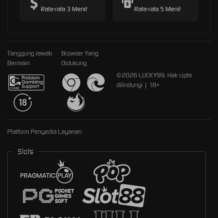
Rata-rata 3 Menit
Rata-rata 5 Menit
Tanggung Jawab
Browser Yang
Bermain
Didukung
©2026 LUCKY99. Hak cipta
dilindungi | 18+
Platform Penyedia Layanan
Slots