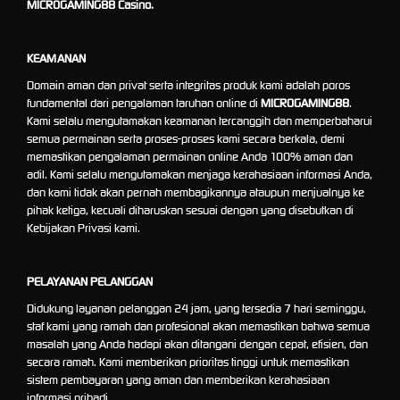
MICROGAMING88
Casino.
KEAMANAN
Domain aman dan privat serta integritas produk kami adalah poros
fundamental dari pengalaman taruhan online di
MICROGAMING88
.
Kami selalu mengutamakan keamanan tercanggih dan memperbaharui
semua permainan serta proses-proses kami secara berkala, demi
memastikan pengalaman permainan online Anda 100% aman dan
adil. Kami selalu mengutamakan menjaga kerahasiaan informasi Anda,
dan kami tidak akan pernah membagikannya ataupun menjualnya ke
pihak ketiga, kecuali diharuskan sesuai dengan yang disebutkan di
Kebijakan Privasi kami.
PELAYANAN PELANGGAN
Didukung layanan pelanggan 24 jam, yang tersedia 7 hari seminggu,
staf kami yang ramah dan profesional akan memastikan bahwa semua
masalah yang Anda hadapi akan ditangani dengan cepat, efisien, dan
secara ramah. Kami memberikan prioritas tinggi untuk memastikan
sistem pembayaran yang aman dan memberikan kerahasiaan
informasi pribadi.