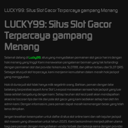
LUCKY99: Situs Slot Gacor Terpercaya gampang Menang
LUCKY99: Situs Slot Gacor
Terpercaya gampang
Menang
Selamat datang di
Lucky99
, situs yang menyediakan permainan slot gacor hari ini dengan
hoki menang yang tinggi! Kami menawarkan pengalaman bermain yang tak tertandingi
dengan permainan slot dari provider terkemuka, SLOT88, dan pilihan terbaru dari SLOT QRIS.
Sebagai situs judi slot terpercaya, kami menjamin kemudahan dalam meraih hoki jackpot
yang menggiurkan.
Hoki di dunia judi slot tidak hanya milik segelintir orang. Bahkan, pemain dengan latar
belakang berprestasi seperti Arne Slot Liverpool merasakan sensasi hoki jackpot yang luar
biasa setelah bergabung dengan kami. Setiap taruhan slot kecil pasti akan mendapatkan
akses ke bocoran tips dan trik dari pola slot gacor yang kami sediakan setiap hari oleh tim
admin kami. Dengan informasi ini, para pemain dapat meraih kemenangan besar yang telah
lama diimpikan.
Jangan lewatkan kesempatan untuk daftar di situs slot online kami dan raih kejutan jackpot
slot maxwin yang ditawarkan untuk tahun 2025. Kami berkomitmen menjadi pilihan utama
bagi para pemain dengan menyediakan vendor terbaik dan bekerja sama dengan provider