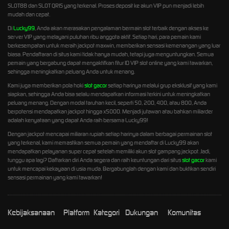
SLOT88 dan SLOT QRIS yang terkenal. Proses deposit ke akun VIP pun menjadi lebih
mudah dan cepat.
Di
Lucky99
, Anda akan merasakan pengalaman bermain slot terbaik dengan akses ke
server VIP yang melayani puluhan ribu anggota aktif. Setiap hari, para pemain kami
berkesempatan untuk meraih jackpot maxwin, memberikan sensasi kemenangan yang luar
biasa. Pendaftaran di situs kami tidak hanya mudah, tetapi juga menguntungkan. Semua
pemain yang bergabung dapat mengaktifkan fitur ID VIP slot online yang kami tawarkan,
sehingga meningkatkan peluang Anda untuk menang.
Kami juga memberikan pola hoki
slot gacor
setiap harinya melalui grup eksklusif yang kami
siapkan, sehingga Anda bisa selalu mendapatkan informasi terkini untuk meningkatkan
peluang menang. Dengan modal taruhan kecil, seperti 50, 200, 400, atau 800, Anda
berpotensi mendapatkan jackpot hingga x5000. Menjadi jutawan atau bahkan miliarder
adalah kenyataan yang dapat Anda raih bersama Lucky99!
Dengan jackpot mencapai miliaran rupiah setiap harinya dalam berbagai permainan slot
yang terkenal, kami memastikan semua pemain yang mendaftar di Lucky99 akan
mendapatkan pelayanan super cepat setelah memiliki akun slot gampang jackpot. Jadi,
tunggu apa lagi? Daftarkan diri Anda segera dan raih keuntungan dari situs
slot gacor
kami
untuk mencapai kekayaan di usia muda. Bergabunglah dengan kami dan buktikan sendiri
sensasi permainan yang kami tawarkan!
Kebijaksanaan
Platform
Kategori
Dukungan
Komunitas