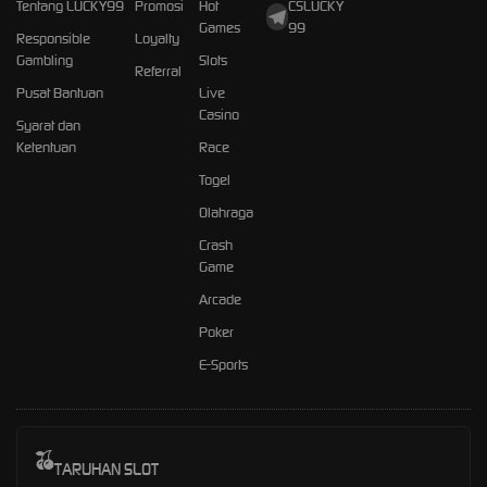
Tentang LUCKY99
Promosi
Hot
CSLUCKY
Games
99
Responsible
Loyalty
Gambling
Slots
Referral
Pusat Bantuan
Live
Casino
Syarat dan
Ketentuan
Race
Togel
Olahraga
Crash
Game
Arcade
Poker
E-Sports
TARUHAN SLOT