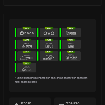
* Selama bank maintenance dan bank offline deposit dan penarikan
tidak dapat diproses
Deposit
Penarikan