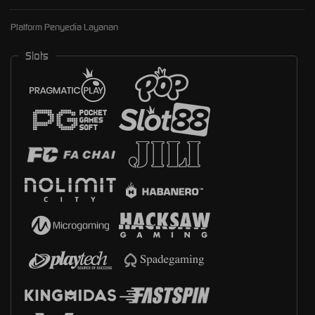
Platform Penyedia Layanan
Slots