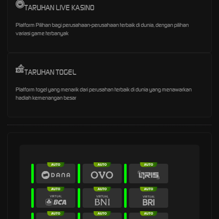
TARUHAN LIVE KASINO
Platform Pilihan bagi perusahaan-perusahaan terbaik di dunia, dengan pilihan
variasi game terbanyak
TARUHAN TOGEL
Platform togel yang menarik dari perusahan terbaik di dunia yang menawarkan
hadiah kemenangan besar