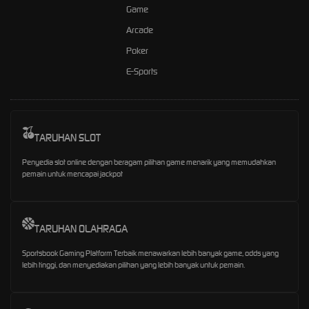
Game
Arcade
Poker
E-Sports
TARUHAN SLOT
Penyedia slot online dengan beragam pilihan game menarik yang memudahkan
pemain untuk mencapai jackpot
TARUHAN OLAHRAGA
Sportsbook Gaming Platform Terbaik menawarkan lebih banyak game, odds yang
lebih tinggi, dan menyediakan pilihan yang lebih banyak untuk pemain.