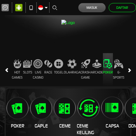
MASUK
DAFTAR
HOT
SLOTS
LIVE
RACE
TOGEL
OLAHRAGA
CRASH
ARCADE
POKER
E-
PROMO
GAMES
CASINO
GAME
SPORTS
POKER
GAPLE
CEME
CEME
CAPSA
DOM
KELILING