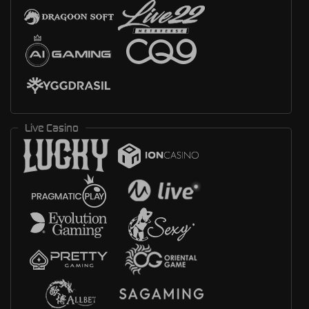
Live Casino