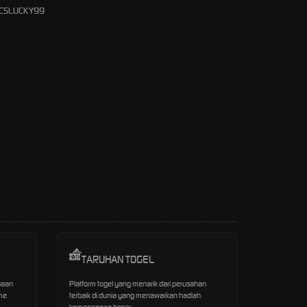
CSLUCKY99
TARUHAN TOGEL
haan
Platform togel yang menarik dari perusahan
ame
terbaik di dunia yang menawarkan hadiah