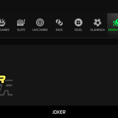
 GAMES
SLOTS
LIVE CASINO
RACE
TOGEL
OLAHRAGA
CRASH
JOKER