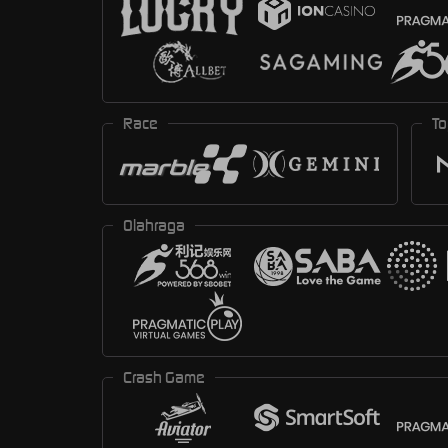
Race
To
Olahraga
Crash Game