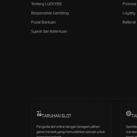
Tentang LUCKY99
Promosi
Responsible Gambling
Loyalty
Pusat Bantuan
Referral
Syarat dan Ketentuan
TARUHAN SLOT
TA
Penyedia slot online dengan beragam pilihan
Sportsb
game menarik yang memudahkan pemain untuk
menawar