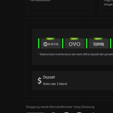
mencapai jackpot
tinggi,
banyak 
* Selama bank maintenance dan bank offline deposit dan penarik
Deposit
Rata-rata 3 Menit
Tanggung Jawab Bermain
Browser Yang Didukung