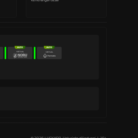
kemenangan besar