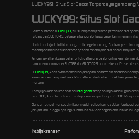
LUCKY99: Situs Slot Gacor Terpercaya gampang
LUCKY99: Situs Slot G
Selamat datang di
Lucky99
, situs yang menyediakan permainan slot gacor
terbaru dari SLOT QRIS. Sebagai situs judi slot terpercaya, kami menjamin
Hoki di dunia judi slot tidak hanya milik segelintir orang. Bahkan, pemain d
mendapatkan akses ke bocoran tips dan trik dari pola slot gacor yang kami 
Jangan lewatkan kesempatan untuk daftar di situs slot online kami dan ra
sama dengan provider SLOT88 dan SLOT QRIS yang terkenal. Proses deposit
Di
Lucky99
, Anda akan merasakan pengalaman bermain slot terbaik dengan
kemenangan yang luar biasa. Pendaftaran di situs kami tidak hanya mudah
menang.
Kami juga memberikan pola hoki
slot gacor
setiap harinya melalui grup eksk
atau 800, Anda berpotensi mendapatkan jackpot hingga x5000. Menjadi j
Dengan jackpot mencapai miliaran rupiah setiap harinya dalam berbagai 
jackpot. Jadi, tunggu apa lagi? Daftarkan diri Anda segera dan raih keuntunga
Kebijaksanaan
Platfor