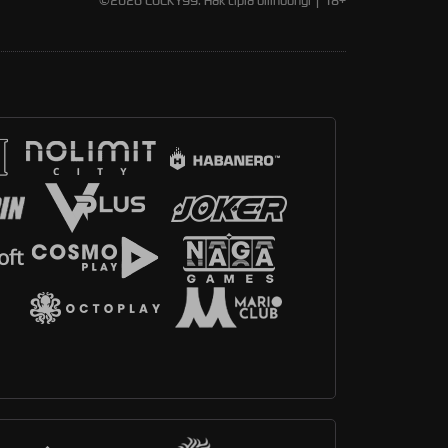
©2026 LUCKY99. Hak cipta dilindungi | 18+