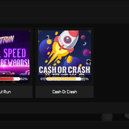
82%
RTP
85%
ut Run
Cash Or Crash