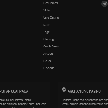
Hot Games
Slots
Live Casino
Race
Togel
Olahraga
Crash Game
Arcade
Poker
E-Sports
RUHAN OLAHRAGA
TARUHAN LIVE KASINO
ook Gaming Platform Terbaik
Platform Pilihan bagi perusahaan-perusa
kan lebih banyak game, odds yang lebih
terbaik di dunia, dengan pilihan variasi g