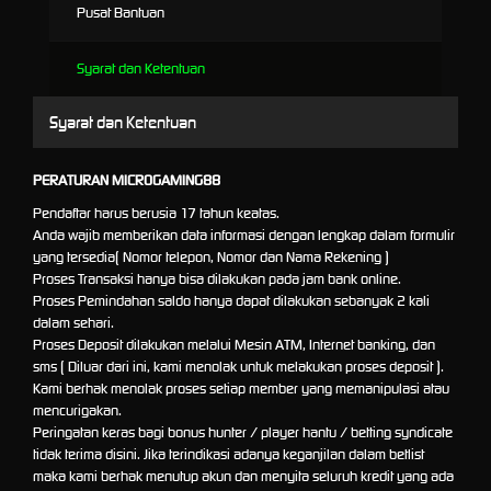
Pusat Bantuan
Syarat dan Ketentuan
Syarat dan Ketentuan
PERATURAN MICROGAMING88
Pendaftar harus berusia 17 tahun keatas.
Anda wajib memberikan data informasi dengan lengkap dalam formulir
yang tersedia( Nomor telepon, Nomor dan Nama Rekening )
Proses Transaksi hanya bisa dilakukan pada jam bank online.
Proses Pemindahan saldo hanya dapat dilakukan sebanyak 2 kali
dalam sehari.
Proses Deposit dilakukan melalui Mesin ATM, Internet banking, dan
sms ( Diluar dari ini, kami menolak untuk melakukan proses deposit ).
Kami berhak menolak proses setiap member yang memanipulasi atau
mencurigakan.
Peringatan keras bagi bonus hunter / player hantu / betting syndicate
tidak terima disini. Jika terindikasi adanya keganjilan dalam betlist
maka kami berhak menutup akun dan menyita seluruh kredit yang ada