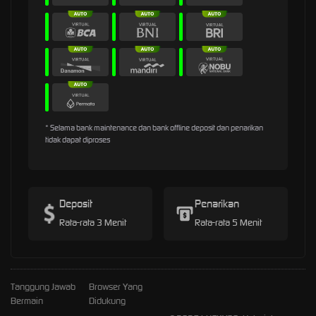
* Selama bank maintenance dan bank offline deposit dan penarikan
tidak dapat diproses
Deposit
Penarikan
Rata-rata 3 Menit
Rata-rata 5 Menit
Tanggung Jawab
Browser Yang
Bermain
Didukung