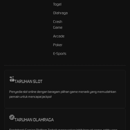
Togel
Olahraga
Crash
Game
Arcade
Poker
E-Sports
TARUHAN SLOT
Penyedia slot online dengan beragam pilihan game menarik yang memudahkan
pemain untuk mencapai jackpot
TARUHAN OLAHRAGA
Sportsbook Gaming Platform Terbaik menawarkan lebih banyak game, odds yang