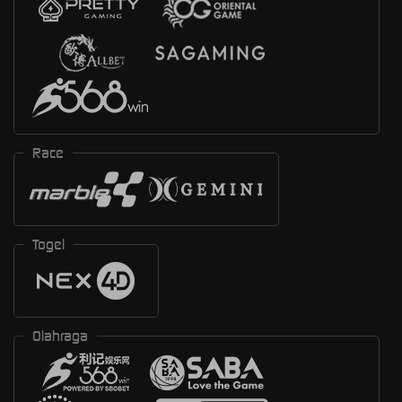
Race
Togel
Olahraga