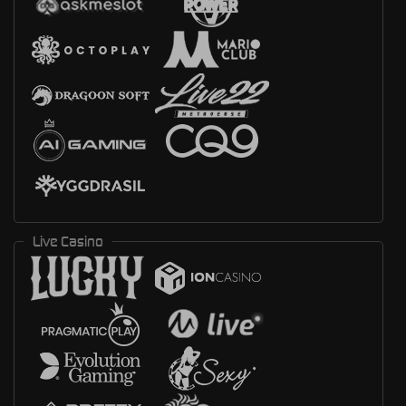
Live Casino