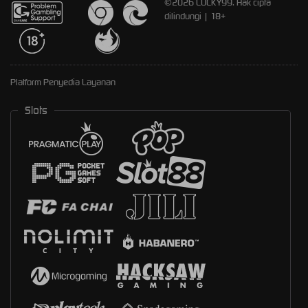
©2026 LUCKY99. Hak cipta
dilindungi | 18+
Platform Penyedia Layanan
Slots