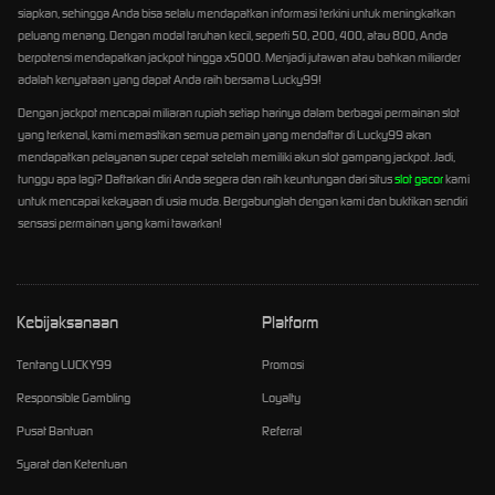
siapkan, sehingga Anda bisa selalu mendapatkan informasi terkini untuk meningkatkan
peluang menang. Dengan modal taruhan kecil, seperti 50, 200, 400, atau 800, Anda
berpotensi mendapatkan jackpot hingga x5000. Menjadi jutawan atau bahkan miliarder
adalah kenyataan yang dapat Anda raih bersama Lucky99!
Dengan jackpot mencapai miliaran rupiah setiap harinya dalam berbagai permainan slot
yang terkenal, kami memastikan semua pemain yang mendaftar di Lucky99 akan
mendapatkan pelayanan super cepat setelah memiliki akun slot gampang jackpot. Jadi,
tunggu apa lagi? Daftarkan diri Anda segera dan raih keuntungan dari situs
slot gacor
kami
untuk mencapai kekayaan di usia muda. Bergabunglah dengan kami dan buktikan sendiri
sensasi permainan yang kami tawarkan!
Kebijaksanaan
Platform
Tentang LUCKY99
Promosi
Responsible Gambling
Loyalty
Pusat Bantuan
Referral
Syarat dan Ketentuan