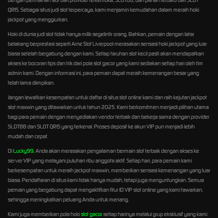
dengan permainan slot dari provider terkemuka, SLOT88, dan pilihan terbaru dari SLOT
QRIS. Sebagai situs judi slot terpercaya, kami menjamin kemudahan dalam meraih hoki
jackpot yang menggiurkan.
Hoki di dunia judi slot tidak hanya milik segelintir orang. Bahkan, pemain dengan latar
belakang berprestasi seperti Arne Slot Liverpool merasakan sensasi hoki jackpot yang luar
biasa setelah bergabung dengan kami. Setiap taruhan slot kecil pasti akan mendapatkan
akses ke bocoran tips dan trik dari pola slot gacor yang kami sediakan setiap hari oleh tim
admin kami. Dengan informasi ini, para pemain dapat meraih kemenangan besar yang
telah lama diimpikan.
Jangan lewatkan kesempatan untuk daftar di situs slot online kami dan raih kejutan jackpot
slot maxwin yang ditawarkan untuk tahun 2025. Kami berkomitmen menjadi pilihan utama
bagi para pemain dengan menyediakan vendor terbaik dan bekerja sama dengan provider
SLOT88 dan SLOT QRIS yang terkenal. Proses deposit ke akun VIP pun menjadi lebih
mudah dan cepat.
Di
Lucky99
, Anda akan merasakan pengalaman bermain slot terbaik dengan akses ke
server VIP yang melayani puluhan ribu anggota aktif. Setiap hari, para pemain kami
berkesempatan untuk meraih jackpot maxwin, memberikan sensasi kemenangan yang luar
biasa. Pendaftaran di situs kami tidak hanya mudah, tetapi juga menguntungkan. Semua
pemain yang bergabung dapat mengaktifkan fitur ID VIP slot online yang kami tawarkan,
sehingga meningkatkan peluang Anda untuk menang.
Kami juga memberikan pola hoki
slot gacor
setiap harinya melalui grup eksklusif yang kami