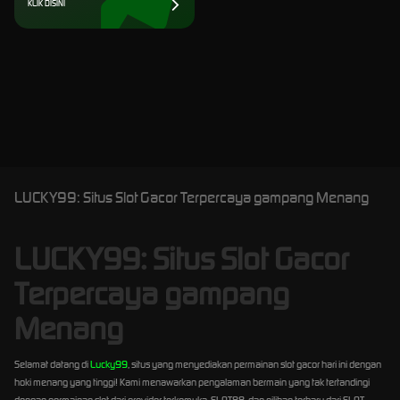
KLIK DISINI
LUCKY99: Situs Slot Gacor Terpercaya gampang Menang
LUCKY99: Situs Slot Gacor
Terpercaya gampang
Menang
Selamat datang di
Lucky99
, situs yang menyediakan permainan slot gacor hari ini dengan
hoki menang yang tinggi! Kami menawarkan pengalaman bermain yang tak tertandingi