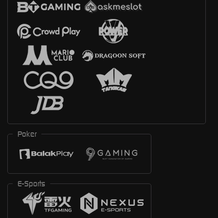
Poker
E-Sports