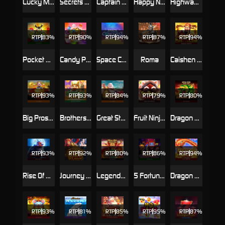
Lucky Meow
Secrets of Anubis
Captain Golds Fortune
Happy Neko
Highway Fortune
RTP
83%
RTP
90%
RTP
94%
RTP
87%
RTP
94%
Pocket Mon Go
Candy Pop 2
Space Conquest
Roma
Caishen Deluxe Maxways
RTP
93%
RTP
93%
RTP
84%
RTP
79%
RTP
80%
Big Prosperity SA
Brothers Kingdom 2
Great Stars SA
Fruit Ninja Fury
Dragon Empire
RTP
93%
RTP
92%
RTP
80%
RTP
86%
RTP
94%
Rise Of Werewolves
Journey to the Wild
Legendary Beasts Saga
5 Fortune Dragons
Dragon Wish
RTP
93%
RTP
81%
RTP
85%
RTP
95%
RTP
87%