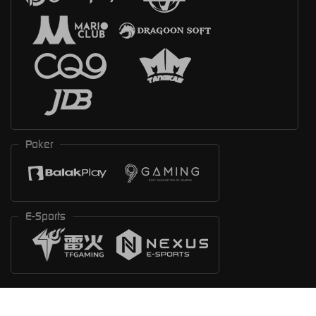
Poker
E-Sports