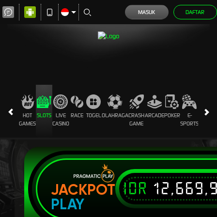
MASUK
DAFTAR
HOT
SLOTS
LIVE
RACE
TOGEL
OLAHRAGA
CRASH
ARCADE
POKER
E-
PROMO
GAMES
CASINO
GAME
SPORTS
IDR
12,669,
JACKPOT
PLAY