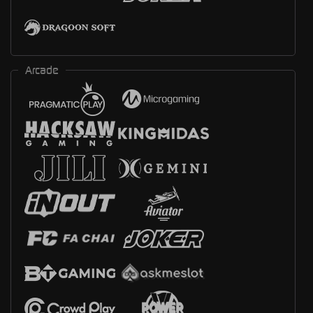
Arcade