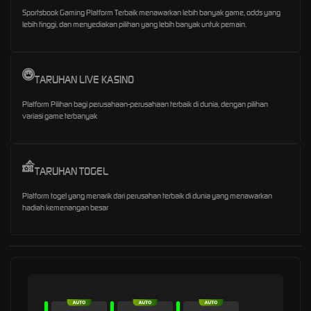
Sportsbook Gaming Platform Terbaik menawarkan lebih banyak game, odds yang
lebih tinggi, dan menyediakan pilihan yang lebih banyak untuk pemain.
TARUHAN LIVE KASINO
Platform Pilihan bagi perusahaan-perusahaan terbaik di dunia, dengan pilihan
variasi game terbanyak
TARUHAN TOGEL
Platform togel yang menarik dari perusahan terbaik di dunia yang menawarkan
hadiah kemenangan besar