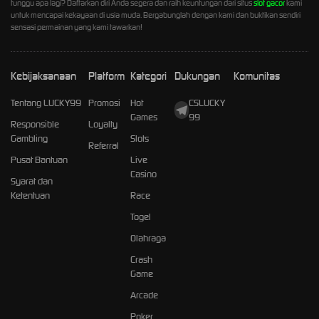
tunggu apa lagi? Daftarkan diri Anda segera dan raih keuntungan dari situs
slot gacor
kami
untuk mencapai kekayaan di usia muda. Bergabunglah dengan kami dan buktikan sendiri
sensasi permainan yang kami tawarkan!
Kebijaksanaan
Platform
Kategori
Dukungan
Komunitas
Tentang LUCKY99
Promosi
Hot
CSLUCKY
Games
99
Responsible
Loyalty
Gambling
Slots
Referral
Pusat Bantuan
Live
Casino
Syarat dan
Ketentuan
Race
Togel
Olahraga
Crash
Game
Arcade
Poker