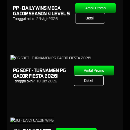
PP - DAILY WINS MEGA
Ambil Promo
GACOR SEASON 4 LEVEL 5
Detail
Tanggal akhir:
24-Agt-2026
PG SOFT - TURNAMEN PG
Ambil Promo
GACOR FIESTA 2026!
Detail
Tanggal akhir:
18-Okt-2026