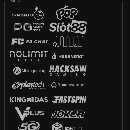
Slots