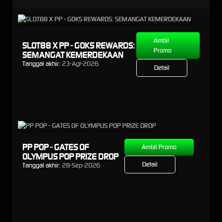
Ambil
SLOT88 X PP - GOKS REWARDS:
Promo
SEMANGAT KEMERDEKAAN
Tanggal akhir:
23-Agt-2026
Detail
PP POP - GATES OF
Ambil Promo
OLYMPUS POP PRIZE DROP
Detail
Tanggal akhir:
28-Sep-2026