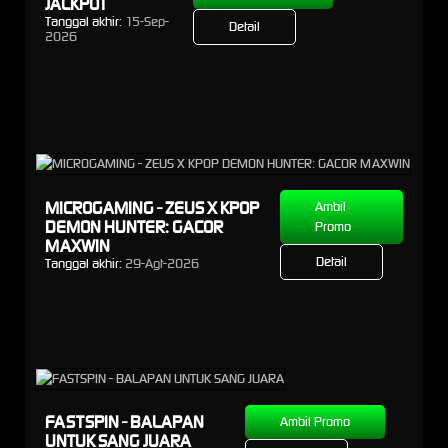
JACKPOT
Tanggal akhir:
15-Sep-
Detail
2026
MICROGAMING - ZEUS X KPOP
Ambil
DEMON HUNTER: GACOR
Promo
MAXWIN
Detail
Tanggal akhir:
29-Agt-2026
FASTSPIN - BALAPAN
Ambil Promo
UNTUK SANG JUARA