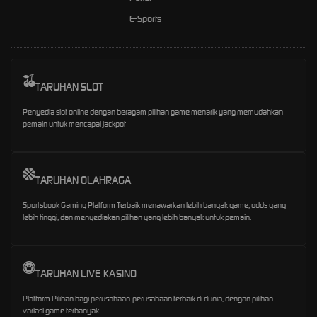
E-Sports
TARUHAN SLOT
Penyedia slot online dengan beragam pilihan game menarik yang memudahkan
pemain untuk mencapai jackpot
TARUHAN OLAHRAGA
Sportsbook Gaming Platform Terbaik menawarkan lebih banyak game, odds yang
lebih tinggi, dan menyediakan pilihan yang lebih banyak untuk pemain.
TARUHAN LIVE KASINO
Platform Pilihan bagi perusahaan-perusahaan terbaik di dunia, dengan pilihan
variasi game terbanyak