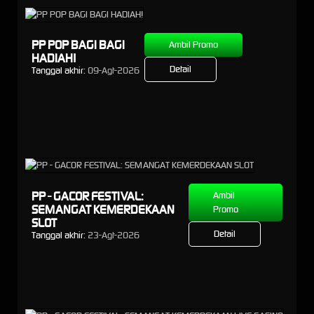
PP POP BAGI BAGI
Ambil Promo
HADIAH!
Detail
Tanggal akhir:
09-Agt-2026
PP - GACOR FESTIVAL:
Ambil
SEMANGAT KEMERDEKAAN
Promo
SLOT
Detail
Tanggal akhir:
23-Agt-2026