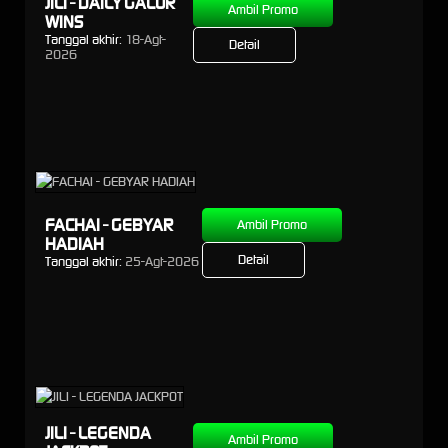
JILI - DAILY GACOR
Ambil Promo
WINS
Tanggal akhir:
18-Agt-
Detail
2026
FACHAI - GEBYAR
Ambil Promo
HADIAH
Detail
Tanggal akhir:
25-Agt-2026
JILI - LEGENDA
Ambil Promo