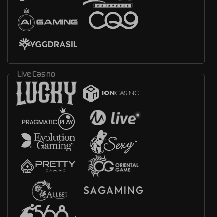
Live Casino