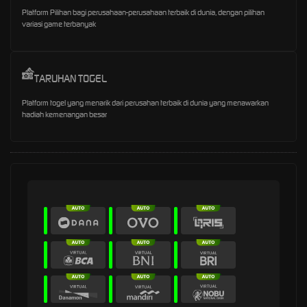
Platform Pilihan bagi perusahaan-perusahaan terbaik di dunia, dengan pilihan
variasi game terbanyak
TARUHAN TOGEL
Platform togel yang menarik dari perusahan terbaik di dunia yang menawarkan
hadiah kemenangan besar