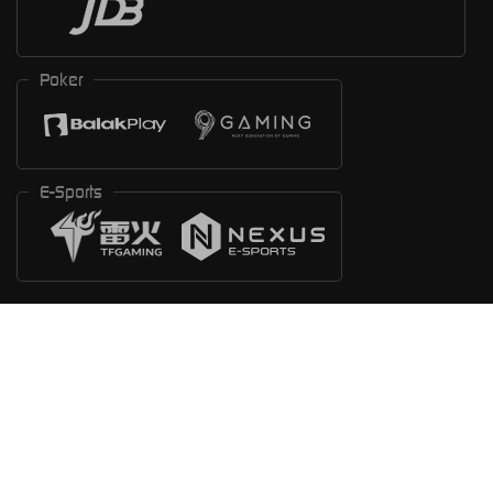
Poker
E-Sports