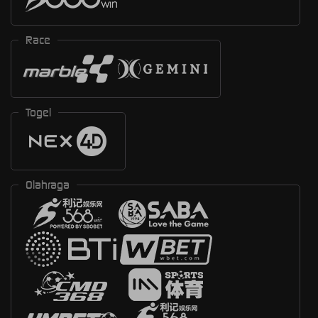
Race
Togel
Olahraga